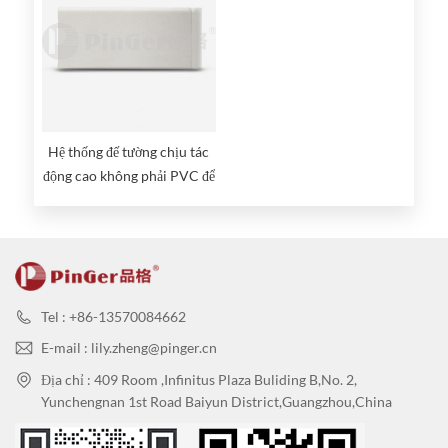
Hệ thống đế tường chịu tác
động cao không phải PVC để
bảo vệ tường
Tel : +86-13570084662
E-mail : lily.zheng@pinger.cn
Địa chỉ : 409 Room ,Infinitus Plaza Buliding B,No. 2,
Yunchengnan 1st Road Baiyun District,Guangzhou,China