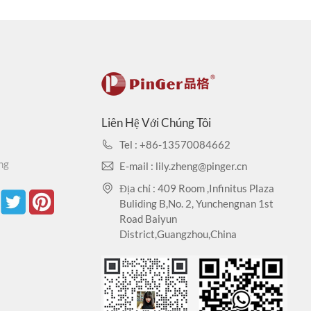
Liên Hệ Với Chúng Tôi
Tel : +86-13570084662
ng
E-mail : lily.zheng@pinger.cn
Địa chỉ : 409 Room ,Infinitus Plaza
Buliding B,No. 2, Yunchengnan 1st
Road Baiyun
District,Guangzhou,China