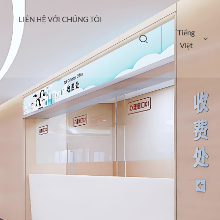
LIÊN HỆ VỚI CHÚNG TÔI
Tiếng
Việt
English
français
Deutsch
русский
italiano
español
português