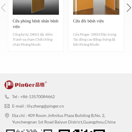
Cửa phòng bệnh nhân bệnh
Cửa đôi bệnh viện
viện
Cổng ký tự: DR01 đặc điểm:
Cửa Pinger: DR03 Đặc trưng:
Tránh va chạm Chất chống
Tác động cao Bằng chứng đã
cháy Kháng khuẩn
bắn Kháng khuẩn
Tel : +86-13570084662
E-mail : lily.zheng@pinger.cn
Địa chỉ : 409 Room ,Infinitus Plaza Buliding B,No. 2,
Yunchengnan 1st Road Baiyun District,Guangzhou,China