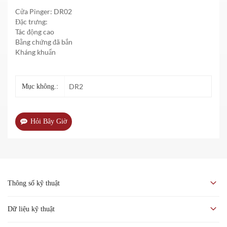
Cửa Pinger: DR02
Đặc trưng:
Tác động cao
Bằng chứng đã bắn
Kháng khuẩn
DR2
Mục không.:
Hỏi Bây Giờ
Thông số kỹ thuật
Cửa Pinger khác với cửa gỗ đặc tiêu chuẩn và cửa mỏng chịu áp lực
Dữ liệu kỹ thuật
cao