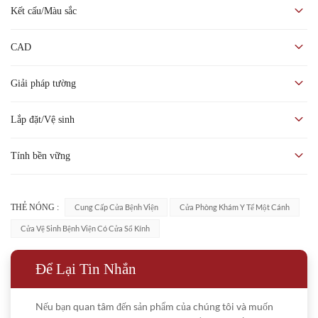
Cửa Pinger không dễ bị rách, vỡ hoặc nứt
Kết cấu/Màu sắc
Tấm ốp tường vinyl bền Pinger của chúng tôi bền hơn gỗ đặc gấp 3 lần
và bền hơn polywood gấp 2 lần, có khả năng kháng khuẩn, chống
CAD
cháy, v.v.
Có ba kết cấu bề mặt để lựa chọn có thể giữ được tuổi thọ trong 10-15
Giải pháp tường
năm.
Lắp đặt/Vệ sinh
Tính bền vững
THẺ NÓNG :
Cung Cấp Cửa Bệnh Viện
Cửa Phòng Khám Y Tế Một Cánh
Cửa Vệ Sinh Bệnh Viện Có Cửa Sổ Kính
Để Lại Tin Nhắn
Nếu bạn quan tâm đến sản phẩm của chúng tôi và muốn