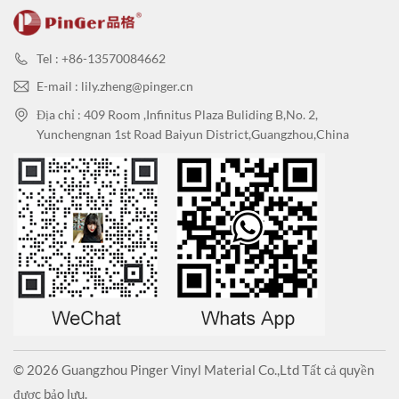
Tel : +86-13570084662
E-mail : lily.zheng@pinger.cn
Địa chỉ : 409 Room ,Infinitus Plaza Buliding B,No. 2,
Yunchengnan 1st Road Baiyun District,Guangzhou,China
© 2026 Guangzhou Pinger Vinyl Material Co.,Ltd Tất cả quyền
được bảo lưu.